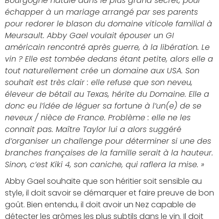
Bourgogne natale dans le plus grand secret, pour
échapper à un mariage arrangé par ses parents
pour redorer le blason du domaine viticole familial à
Meursault. Abby Gael voulait épouser un GI
américain rencontré après guerre, à la libération. Le
vin ? Elle est tombée dedans étant petite, alors elle a
tout naturellement crée un domaine aux USA. Son
souhait est très clair : elle refuse que son neveu,
éleveur de bétail au Texas, hérite du Domaine. Elle a
donc eu l’idée de léguer sa fortune à l’un(e) de se
neveux / nièce de France. Problème : elle ne les
connait pas. Maître Taylor lui a alors suggéré
d’organiser un challenge pour déterminer si une des
branches françaises de la famille serait à la hauteur.
Sinon, c’est Kiki 4, son caniche, qui raflera la mise. »
Abby Gael souhaite que son héritier soit sensible au
style, il doit savoir se démarquer et faire preuve de bon
goût. Bien entendu, il doit avoir un Nez capable de
détecter les arômes les plus subtils dans le vin. Il doit