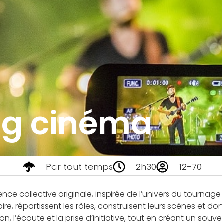
ng cinéma
Par tout temps
2h30
12-70
e collective originale, inspirée de l’univers du tournage e
ire, répartissent les rôles, construisent leurs scènes et 
, l’écoute et la prise d’initiative, tout en créant un souven