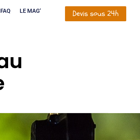
FAQ
LE MAG’
Devis sous 24h
au
e