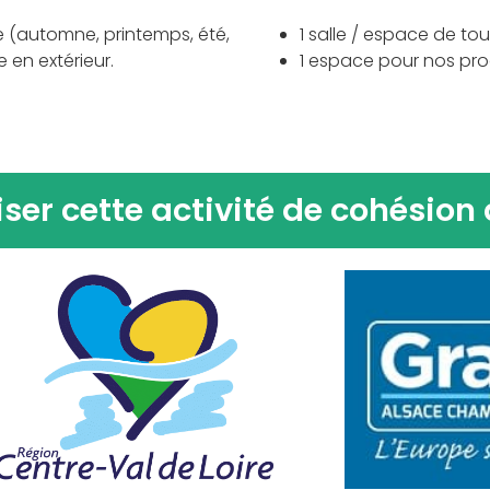
e (automne, printemps, été,
1 salle / espace de t
 en extérieur.
1 espace pour nos pr
ser cette activité de cohésion 