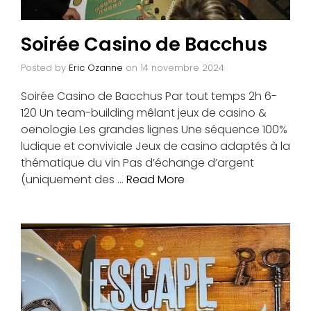
Soirée Casino de Bacchus
Posted by
Eric Ozanne
on
14 novembre 2024
Soirée Casino de Bacchus Par tout temps 2h 6-
120 Un team-building mêlant jeux de casino &
oenologie Les grandes lignes Une séquence 100%
ludique et conviviale Jeux de casino adaptés à la
thématique du vin Pas d’échange d’argent
(uniquement des …
Read More