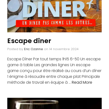
Escape dîner
Posted by
Eric Ozanne
on
14 novembre 2024
Escape Dîner Par tout temps 1h15 6-50 Un escape
game à table Les grandes lignes Un escape
game conçu pour être réalisé au cours d’un dîner
1 énigme à résoudre entre chaque plat Principale
méthode de travail en équipe à …
Read More