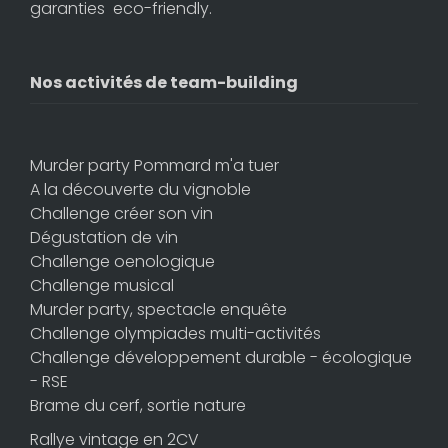
garanties eco-friendly.
Nos activités de team-building
Murder party Pommard m'a tuer
A la découverte du vignoble
Challenge créer son vin
Dégustation de vin
Challenge oenologique
Challenge musical
Murder party, spectacle enquête
Challenge olympiades multi-activités
Challenge développement durable - écologique
- RSE
Brame du cerf, sortie nature
Rallye vintage en 2CV