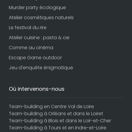
Murder party écologique
Atelier cosmétiques naturels
Le festival du rire
Atelier cuisine : pasta & cie
Comme au cinéma
Escape Game outdoor
Jeu d'enquête énigmatique
Où intervenons-nous
Team-building en Centre Val de Loire
Team-building à Orléans et dans le Loiret
Team-building à Blois et dans le Loir-et-Cher
Team-building à Tours et en Indre-et-Loire