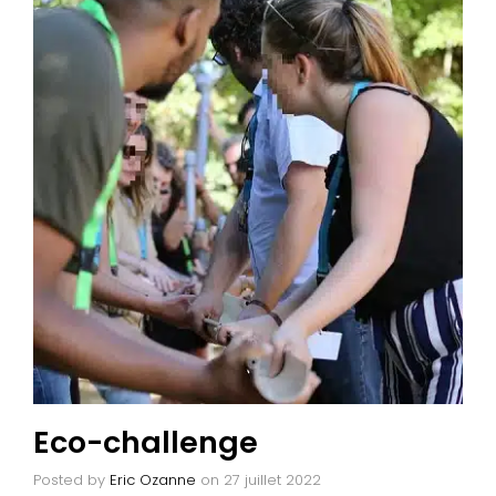
Eco-challenge
Posted by
Eric Ozanne
on
27 juillet 2022