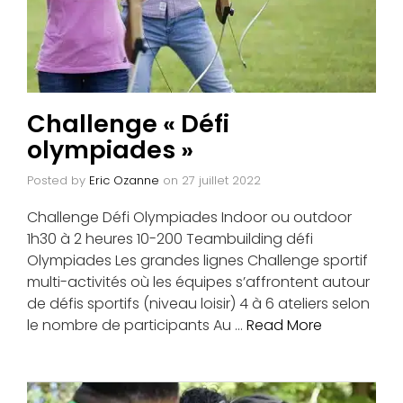
Challenge « Défi
olympiades »
Posted by
Eric Ozanne
on
27 juillet 2022
Challenge Défi Olympiades Indoor ou outdoor
1h30 à 2 heures 10-200 Teambuilding défi
Olympiades Les grandes lignes Challenge sportif
multi-activités où les équipes s’affrontent autour
de défis sportifs (niveau loisir) 4 à 6 ateliers selon
le nombre de participants Au …
Read More