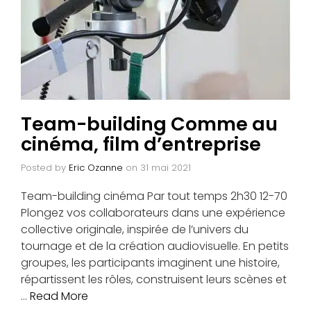
Team-building Comme au
cinéma, film d’entreprise
Posted by
Eric Ozanne
on
31 mai 2021
Team-building cinéma Par tout temps 2h30 12-70
Plongez vos collaborateurs dans une expérience
collective originale, inspirée de l’univers du
tournage et de la création audiovisuelle. En petits
groupes, les participants imaginent une histoire,
répartissent les rôles, construisent leurs scènes et
…
Read More