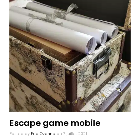
Escape game mobile
Posted by
Eric Ozanne
on
7 juillet 2021