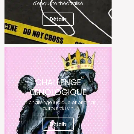
d'enquête théâtralisé
Détails
CHALLENGE
ŒNOLOGIQUE
un challenge ludique et original
autour du vin
Détails