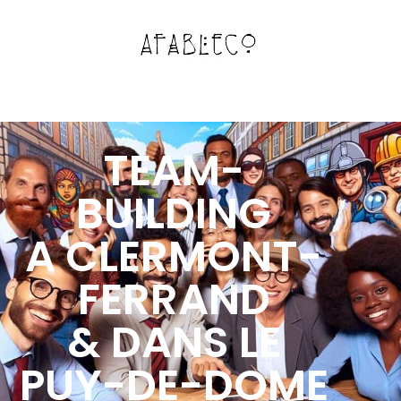
TEAM-
BUILDING
A CLERMONT-
FERRAND
& DANS LE
PUY-DE-DOME