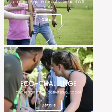
un challenge multi-activités de 4 à 6
défis
Détails
ECO-CHALLENGE
challenge multi-activités outdoor
Détails