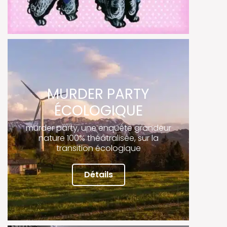
MURDER PARTY
ÉCOLOGIQUE
murder party, une enquête grandeur
nature 100% théâtralisée, sur la
transition écologique
Détails