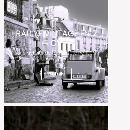
RALLYE VINTAGE EN 2
CV
une activité de team-building 100%
insolite
Détails