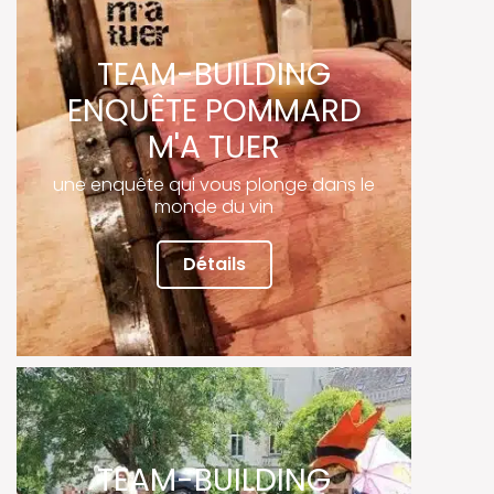
TEAM-BUILDING
ENQUÊTE POMMARD
M'A TUER
une enquête qui vous plonge dans le
monde du vin
Détails
TEAM-BUILDING