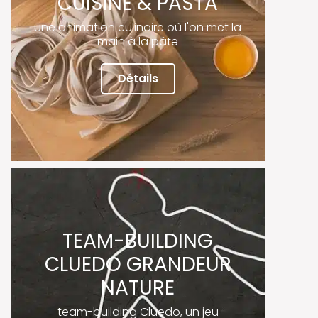
CUISINE & PASTA
une animation culinaire où l'on met la
main à la pâte
Détails
TEAM-BUILDING
CLUEDO GRANDEUR
NATURE
team-building Cluedo, un jeu