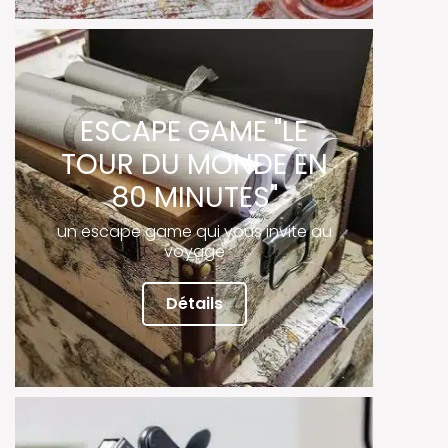
ESCAPE GAME "LE
TOUR DU MONDE EN
80 MINUTES"
un escape game qui vous invite au
voyage
Détails