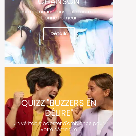
CHANSON
une animation musicale toute en
bonne humeur
Détails
QUIZZ "BUZZERS EN
DÉLIRE"
Un véritable booster d'ambiance pour
votre séminaire