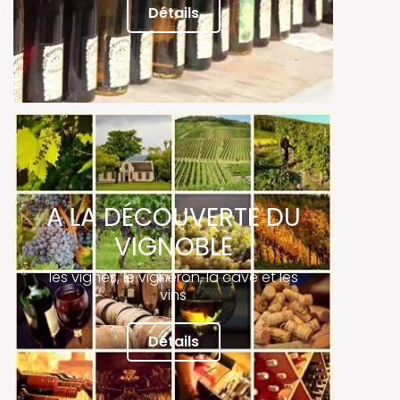
Détails
A LA DÉCOUVERTE DU
VIGNOBLE
les vignes, le vigneron, la cave et les
vins
Détails