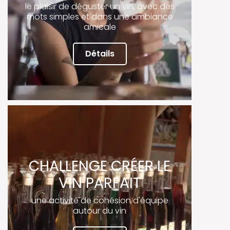
le plaisir de déguster un vin, avec des
mots simples et dans une ambiance
amicale
Détails
CHALLENGE CRÉER LE
VIN PARFAIT
une activité de cohésion d'équipe
autour du vin