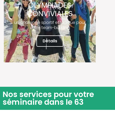
OLYMPIADES
CONVIVIALES
un challenge sportif et ludique pour
votre team-building
Détails
Nos services pour votre
séminaire dans le 63